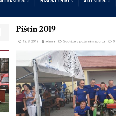
NOTKA SBORU
POŽÁRNÍ SPORT
AKCE SBORU
Pištín 2019
12. 8. 2019
admin
Soutěže v požárním sportu
0